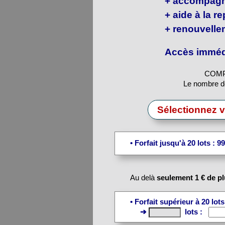
+ accompagne
+ aide à la r
+ renouvelle
Accès immédi
COMPT
Le nombre de 
Sélectionnez vot
• Forfait jusqu'à 20 lots : 9
Au delà
seulement 1 € de pl
• Forfait supérieur à 20 lot
➔
lots :