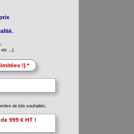
prix
lité.
s.
tc ...).
limitées !) *
nombre de lots souhaités.
 de 999 € HT !