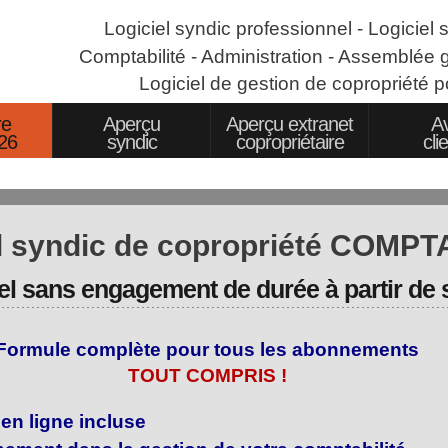
Logiciel syndic professionnel -
Logiciel 
Comptabilité - Administration -
Assemblée g
Logiciel de gestion de copropriété
p
re
Aperçu
Aperçu extranet
Av
026
syndic
copropriétaire
cli
el syndic de copropriété COMP
 sans engagement de durée à partir de s
Formule complète pour tous les abonnements
TOUT COMPRIS !
en ligne incluse