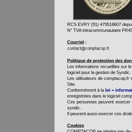
RCS EVRY (91) 479518607 depu
N° TVA intracommunautaire FR4
Courriel
:
Politique de protection des do
Les informations recueillies sur le
logiciel pour la gestion de Syndic.
Les utilisateurs de comptacop.fr s
Site.
Conformément à la
loi « informa
enregistrées dans le logiciel comp
Ces personnes peuvent exercer ces
syndic.
Il peuvent aussi exercer ces droi
Cookies
COMPTACOP ne génère pas de c