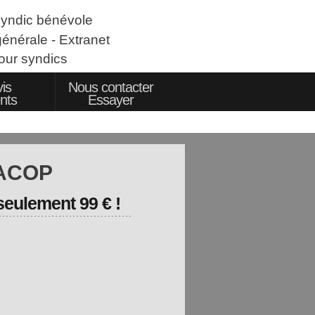
syndic bénévole
énérale
- Extranet
our syndics
is
Nous contacter
ents
Essayer
TACOP
eulement 99 € !