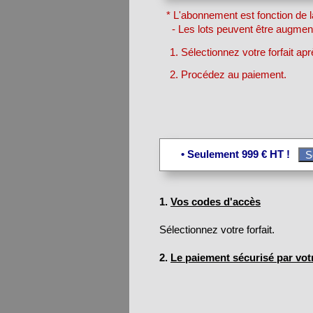
* L'abonnement est fonction de l
- Les lots peuvent être augment
1. Sélectionnez votre forfait ap
2. Procédez au paiement.
• Seulement 999 € HT !
1.
Vos codes d'accès
Sélectionnez votre forfait.
2.
Le paiement sécurisé par vot